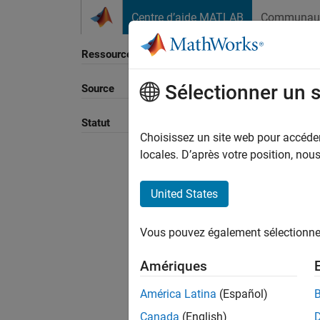
Passer au contenu
Centre d’aide MATLAB
Communau
Ressource
Sélectionner un 
Source
Trier p
Statut
Choisissez un site web pour accéder 
locales. D’après votre position, no
United States
Vous pouvez également sélectionner 
Amériques
América Latina
(Español)
Canada
(English)