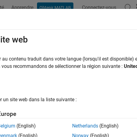
té
Apprendre
Connectez-vous
Obtenir MATLAB
site web
ar
au contenu traduit dans votre langue (lorsqu'il est disponible) e
us vous recommandons de sélectionner la région suivante :
Unite
un site web dans la liste suivante :
Europe
Belgium
(English)
Netherlands
(English)
Denmark
(English)
Norway
(English)