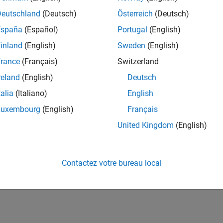
Deutschland
(Deutsch)
Österreich
(Deutsch)
España
(Español)
Portugal
(English)
inland
(English)
Sweden
(English)
rance
(Français)
Switzerland
reland
(English)
Deutsch
talia
(Italiano)
English
Luxembourg
(English)
Français
United Kingdom
(English)
Contactez votre bureau local