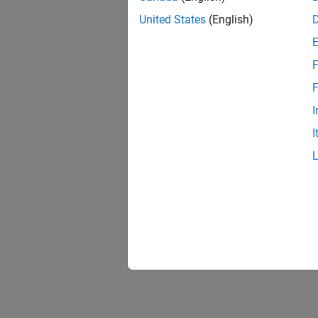
United States
(English)
F
F
I
I