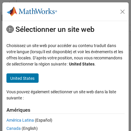
Passer au contenu
Centre d’aide MATLAB
Activer/désactiver l'affichage du menu d
Sélectionner un site web
Contenu principal
Ressource
Trier par
Source
Choisissez un site web pour accéder au contenu traduit dans
votre langue (lorsqu'il est disponible) et voir les événements et les
Statut
offres locales. D’après votre position, nous vous recommandons
de sélectionner la région suivante :
United States
.
United States
Vous pouvez également sélectionner un site web dans la liste
suivante :
Amériques
América Latina
(Español)
Canada
(English)