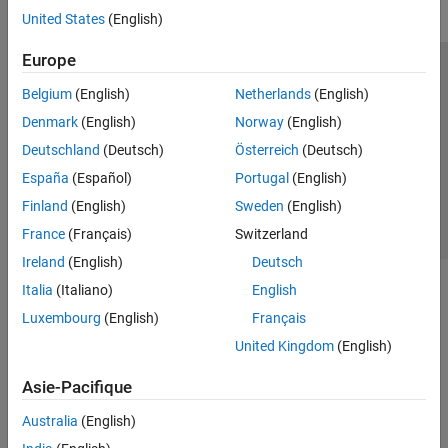
United States
(English)
Europe
Trust Center
Marques déposées
Politique de confidentialité
Belgium
(English)
Netherlands
(English)
Lutte anti-piratage
Statut des applications
Contacts locaux
Denmark
(English)
Norway
(English)
© 1994-2026 The MathWorks, Inc.
Deutschland
(Deutsch)
Österreich
(Deutsch)
España
(Español)
Portugal
(English)
Sélectionner 
France
Finland
(English)
Sweden
(English)
France
(Français)
Switzerland
Ireland
(English)
Deutsch
Italia
(Italiano)
English
Luxembourg
(English)
Français
United Kingdom
(English)
Asie-Pacifique
Australia
(English)