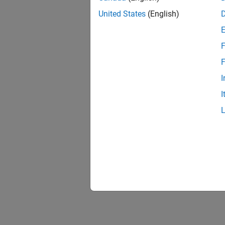
United States
(English)
F
F
I
I