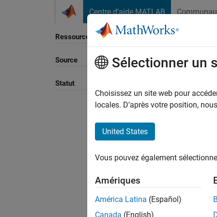
Passer au contenu
Centre d’aide MATLAB
Communau
Ressource
Sélectionner un 
Source
Trier p
Statut
Choisissez un site web pour accéder 
locales. D’après votre position, no
United States
Vous pouvez également sélectionner 
Amériques
América Latina
(Español)
Canada
(English)