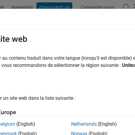
té
Apprendre
Connectez-vous
Obtenir MATLAB
site web
ar
au contenu traduit dans votre langue (lorsqu'il est disponible) e
us vous recommandons de sélectionner la région suivante :
Unite
un site web dans la liste suivante :
Europe
Belgium
(English)
Netherlands
(English)
Denmark
(English)
Norway
(English)