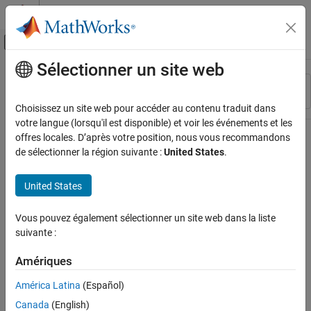
Passer au contenu
Centre d’aide MATLAB
Activer/désactiver l'affichage du menu d
Sélectionner un site web
Contenu principal
Ressource
Trier par
Source
Choisissez un site web pour accéder au contenu traduit dans
votre langue (lorsqu'il est disponible) et voir les événements et les
Statut
offres locales. D’après votre position, nous vous recommandons
de sélectionner la région suivante :
United States
.
United States
Vous pouvez également sélectionner un site web dans la liste
suivante :
Amériques
América Latina
(Español)
Canada
(English)