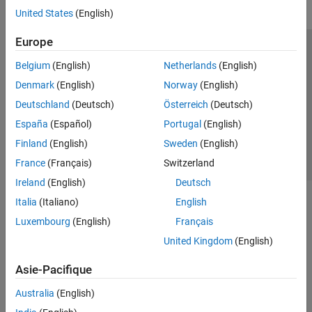
United States
(English)
Europe
Trust Center
Marques déposées
Politique de confidentialité
Belgium
(English)
Netherlands
(English)
Lutte anti-piratage
Statut des applications
Contacts locaux
Denmark
(English)
Norway
(English)
© 1994-2026 The MathWorks, Inc.
Deutschland
(Deutsch)
Österreich
(Deutsch)
España
(Español)
Portugal
(English)
Sélectionner 
France
Finland
(English)
Sweden
(English)
France
(Français)
Switzerland
Ireland
(English)
Deutsch
Italia
(Italiano)
English
Luxembourg
(English)
Français
United Kingdom
(English)
Asie-Pacifique
Australia
(English)