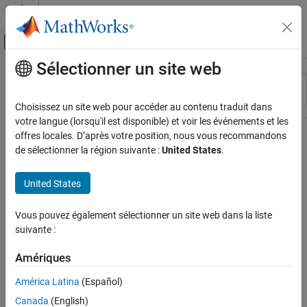
Passer au contenu
Centre d’aide MATLAB
Activer/désactiver l'affichage du menu d
Sélectionner un site web
Contenu principal
Ressource
Trier par
Source
Choisissez un site web pour accéder au contenu traduit dans
votre langue (lorsqu'il est disponible) et voir les événements et les
Statut
offres locales. D’après votre position, nous vous recommandons
de sélectionner la région suivante :
United States
.
United States
Vous pouvez également sélectionner un site web dans la liste
suivante :
Amériques
América Latina
(Español)
Canada
(English)