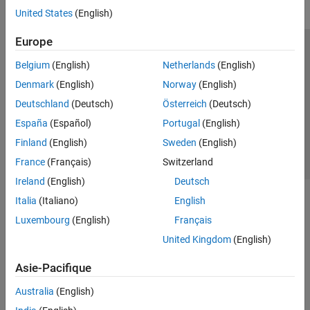
United States
(English)
Europe
Trust Center
Marques déposées
Politique de confidentialité
Belgium
(English)
Netherlands
(English)
Lutte anti-piratage
Statut des applications
Contacts locaux
Denmark
(English)
Norway
(English)
© 1994-2026 The MathWorks, Inc.
Deutschland
(Deutsch)
Österreich
(Deutsch)
España
(Español)
Portugal
(English)
Sélectionner 
France
Finland
(English)
Sweden
(English)
France
(Français)
Switzerland
Ireland
(English)
Deutsch
Italia
(Italiano)
English
Luxembourg
(English)
Français
United Kingdom
(English)
Asie-Pacifique
Australia
(English)