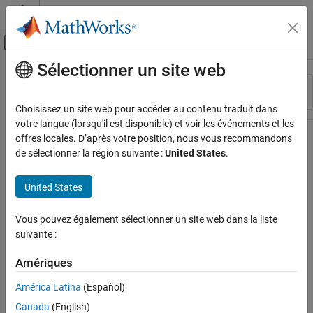
Passer au contenu
Centre d’aide MATLAB
Activer/désactiver l'affichage du menu d
Sélectionner un site web
Contenu principal
Ressource
Trier par
Source
Choisissez un site web pour accéder au contenu traduit dans
votre langue (lorsqu'il est disponible) et voir les événements et les
Statut
offres locales. D’après votre position, nous vous recommandons
de sélectionner la région suivante :
United States
.
United States
Vous pouvez également sélectionner un site web dans la liste
suivante :
Amériques
América Latina
(Español)
Canada
(English)