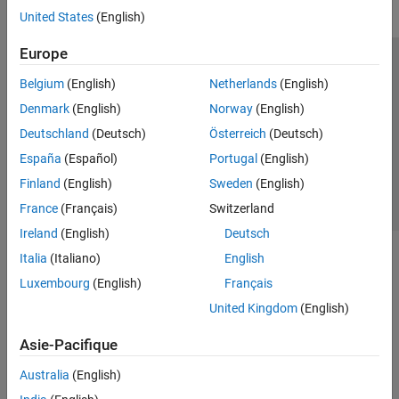
United States
(English)
Europe
Trust Center
Marques déposées
Politique de confidentialité
Belgium
(English)
Netherlands
(English)
Lutte anti-piratage
Statut des applications
Contacts locaux
Denmark
(English)
Norway
(English)
© 1994-2026 The MathWorks, Inc.
Deutschland
(Deutsch)
Österreich
(Deutsch)
España
(Español)
Portugal
(English)
Sélectionner 
France
Finland
(English)
Sweden
(English)
France
(Français)
Switzerland
Ireland
(English)
Deutsch
Italia
(Italiano)
English
Luxembourg
(English)
Français
United Kingdom
(English)
Asie-Pacifique
Australia
(English)