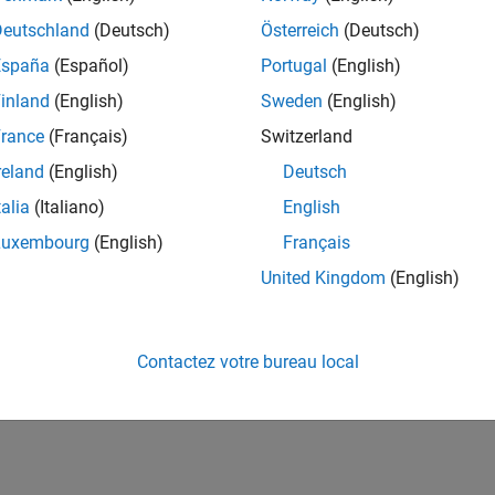
Deutschland
(Deutsch)
Österreich
(Deutsch)
España
(Español)
Portugal
(English)
inland
(English)
Sweden
(English)
rance
(Français)
Switzerland
reland
(English)
Deutsch
talia
(Italiano)
English
Luxembourg
(English)
Français
United Kingdom
(English)
Contactez votre bureau local