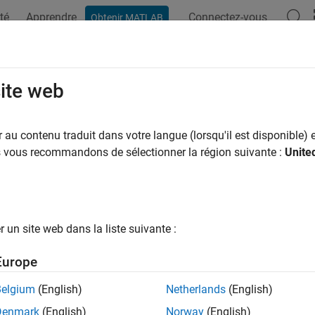
té
Apprendre
Connectez-vous
Obtenir MATLAB
site web
ar
au contenu traduit dans votre langue (lorsqu'il est disponible) e
us vous recommandons de sélectionner la région suivante :
Unite
un site web dans la liste suivante :
Europe
Belgium
(English)
Netherlands
(English)
Denmark
(English)
Norway
(English)