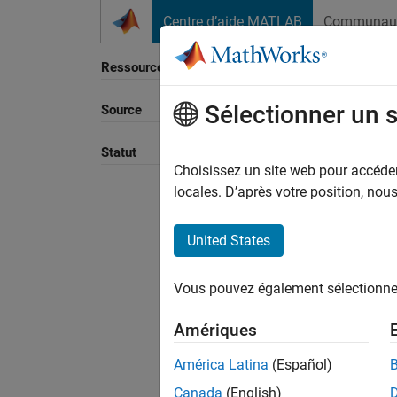
Passer au contenu
Centre d’aide MATLAB
Communau
Ressource
Sélectionner un 
Source
Trier p
Statut
Choisissez un site web pour accéder 
locales. D’après votre position, no
United States
Vous pouvez également sélectionner 
Amériques
América Latina
(Español)
Canada
(English)