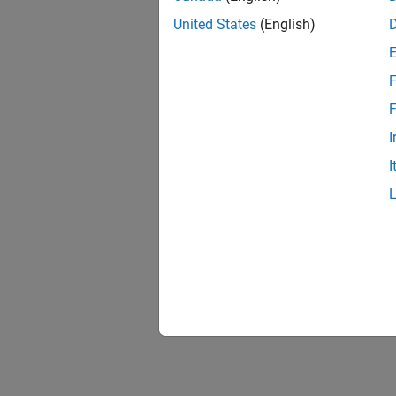
United States
(English)
F
F
I
I