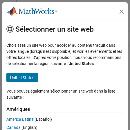
Passer au contenu
Centre d’aide MATLAB
Activer/désactiver l'affichage du menu d
Sélectionner un site web
Contenu principal
Ressource
Trier par
Source
Choisissez un site web pour accéder au contenu traduit dans
votre langue (lorsqu'il est disponible) et voir les événements et les
Statut
offres locales. D’après votre position, nous vous recommandons
de sélectionner la région suivante :
United States
.
United States
Vous pouvez également sélectionner un site web dans la liste
suivante :
Amériques
América Latina
(Español)
Canada
(English)