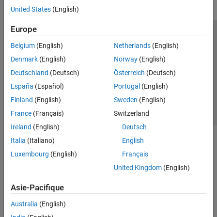
United States
(English)
Europe
Trust Center
Marques déposées
Politique de confidentialité
Belgium
(English)
Netherlands
(English)
Lutte anti-piratage
Statut des applications
Contacts locaux
Denmark
(English)
Norway
(English)
© 1994-2026 The MathWorks, Inc.
Deutschland
(Deutsch)
Österreich
(Deutsch)
España
(Español)
Portugal
(English)
Sélectionner 
France
Finland
(English)
Sweden
(English)
France
(Français)
Switzerland
Ireland
(English)
Deutsch
Italia
(Italiano)
English
Luxembourg
(English)
Français
United Kingdom
(English)
Asie-Pacifique
Australia
(English)