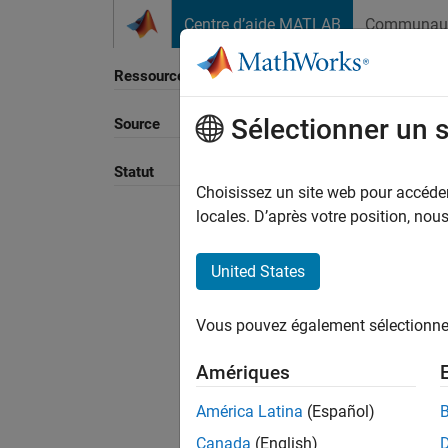
Passer au contenu
Centre d’aide MATLAB
Communau
Ressource
Sélectionner un 
Source
Trier p
Statut
Choisissez un site web pour accéder 
locales. D’après votre position, no
United States
Vous pouvez également sélectionner 
Amériques
América Latina
(Español)
Canada
(English)