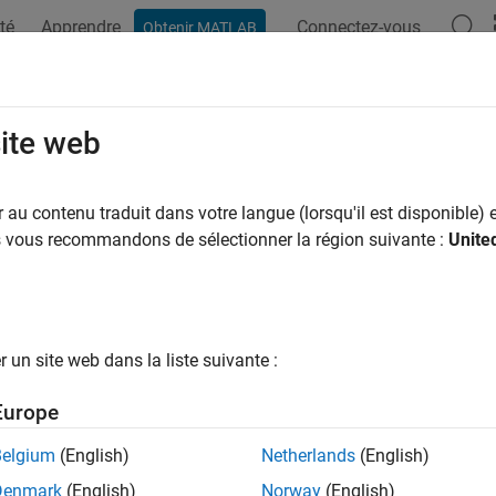
té
Apprendre
Connectez-vous
Obtenir MATLAB
site web
ar
au contenu traduit dans votre langue (lorsqu'il est disponible) e
us vous recommandons de sélectionner la région suivante :
Unite
un site web dans la liste suivante :
Europe
Belgium
(English)
Netherlands
(English)
Denmark
(English)
Norway
(English)