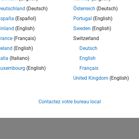
Deutschland
(Deutsch)
Österreich
(Deutsch)
España
(Español)
Portugal
(English)
inland
(English)
Sweden
(English)
rance
(Français)
Switzerland
reland
(English)
Deutsch
talia
(Italiano)
English
Luxembourg
(English)
Français
United Kingdom
(English)
Contactez votre bureau local