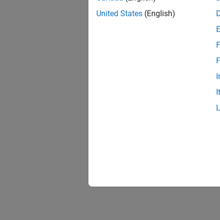
United States
(English)
F
F
I
I