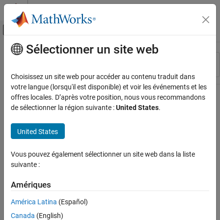
Passer au contenu
Centre d’aide MATLAB
Activer/désactiver l'affichage du menu d
Sélectionner un site web
Contenu principal
Ressource
Trier par
Source
Choisissez un site web pour accéder au contenu traduit dans
votre langue (lorsqu'il est disponible) et voir les événements et les
Statut
offres locales. D’après votre position, nous vous recommandons
de sélectionner la région suivante :
United States
.
United States
Vous pouvez également sélectionner un site web dans la liste
suivante :
Amériques
América Latina
(Español)
Canada
(English)