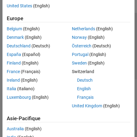
United States
(English)
Europe
Trust Center
Marques déposées
Politique de confidentialité
Belgium
(English)
Netherlands
(English)
Lutte anti-piratage
Statut des applications
Contacts locaux
Denmark
(English)
Norway
(English)
© 1994-2026 The MathWorks, Inc.
Deutschland
(Deutsch)
Österreich
(Deutsch)
España
(Español)
Portugal
(English)
Sélectionner 
France
Finland
(English)
Sweden
(English)
France
(Français)
Switzerland
Ireland
(English)
Deutsch
Italia
(Italiano)
English
Luxembourg
(English)
Français
United Kingdom
(English)
Asie-Pacifique
Australia
(English)