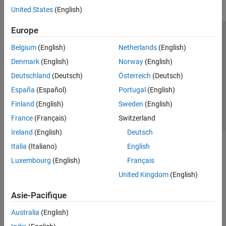
United States
(English)
Europe
Trust Center
Marques déposées
Politique de confidentialité
Belgium
(English)
Netherlands
(English)
Lutte anti-piratage
Statut des applications
Contacts locaux
Denmark
(English)
Norway
(English)
© 1994-2026 The MathWorks, Inc.
Deutschland
(Deutsch)
Österreich
(Deutsch)
España
(Español)
Portugal
(English)
Sélectionner 
France
Finland
(English)
Sweden
(English)
France
(Français)
Switzerland
Ireland
(English)
Deutsch
Italia
(Italiano)
English
Luxembourg
(English)
Français
United Kingdom
(English)
Asie-Pacifique
Australia
(English)