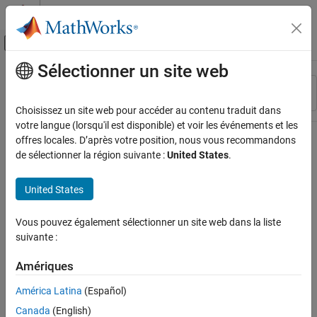
Passer au contenu
Centre d’aide MATLAB
Activer/désactiver l'affichage du menu d
Sélectionner un site web
Contenu principal
Ressource
Trier par
Source
Choisissez un site web pour accéder au contenu traduit dans
votre langue (lorsqu'il est disponible) et voir les événements et les
Statut
offres locales. D’après votre position, nous vous recommandons
de sélectionner la région suivante :
United States
.
United States
Vous pouvez également sélectionner un site web dans la liste
suivante :
Amériques
América Latina
(Español)
Canada
(English)