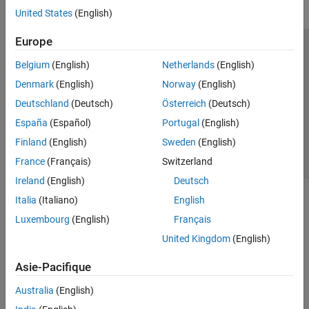
United States
(English)
Europe
Trust Center
Marques déposées
Politique de confidentialité
Belgium
(English)
Netherlands
(English)
Lutte anti-piratage
Statut des applications
Contacts locaux
Denmark
(English)
Norway
(English)
© 1994-2026 The MathWorks, Inc.
Deutschland
(Deutsch)
Österreich
(Deutsch)
España
(Español)
Portugal
(English)
Sélectionner 
France
Finland
(English)
Sweden
(English)
France
(Français)
Switzerland
Ireland
(English)
Deutsch
Italia
(Italiano)
English
Luxembourg
(English)
Français
United Kingdom
(English)
Asie-Pacifique
Australia
(English)