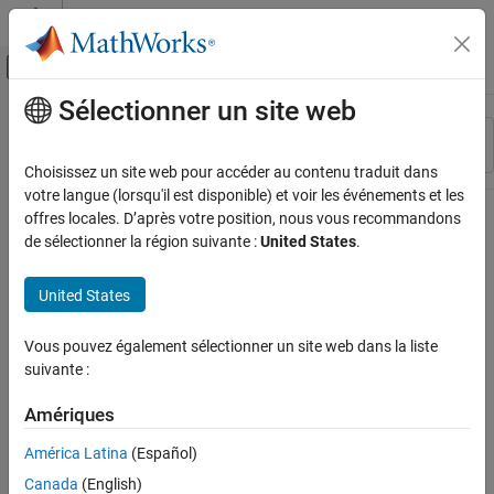
Passer au contenu
Centre d’aide MATLAB
Activer/désactiver l'affichage du menu d
Sélectionner un site web
Contenu principal
Ressource
Trier par
Source
Choisissez un site web pour accéder au contenu traduit dans
votre langue (lorsqu'il est disponible) et voir les événements et les
Statut
offres locales. D’après votre position, nous vous recommandons
de sélectionner la région suivante :
United States
.
United States
Vous pouvez également sélectionner un site web dans la liste
suivante :
Amériques
América Latina
(Español)
Canada
(English)