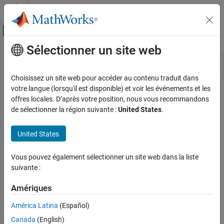
Passer au contenu
Centre d’aide MATLAB
Activer/désactiver l'affichage du menu d
Sélectionner un site web
Contenu principal
Ressource
Trier par
Source
Choisissez un site web pour accéder au contenu traduit dans
votre langue (lorsqu'il est disponible) et voir les événements et les
Statut
offres locales. D’après votre position, nous vous recommandons
de sélectionner la région suivante :
United States
.
United States
Vous pouvez également sélectionner un site web dans la liste
suivante :
Amériques
América Latina
(Español)
Canada
(English)