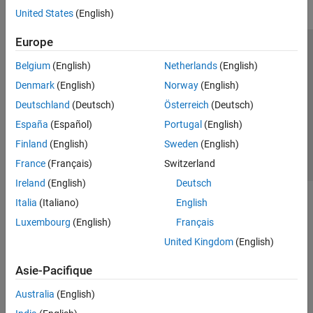
United States
(English)
Europe
Trust Center
Marques déposées
Politique de confidentialité
Belgium
(English)
Netherlands
(English)
Lutte anti-piratage
Statut des applications
Contacts locaux
Denmark
(English)
Norway
(English)
© 1994-2026 The MathWorks, Inc.
Deutschland
(Deutsch)
Österreich
(Deutsch)
España
(Español)
Portugal
(English)
Sélectionner 
France
Finland
(English)
Sweden
(English)
France
(Français)
Switzerland
Ireland
(English)
Deutsch
Italia
(Italiano)
English
Luxembourg
(English)
Français
United Kingdom
(English)
Asie-Pacifique
Australia
(English)