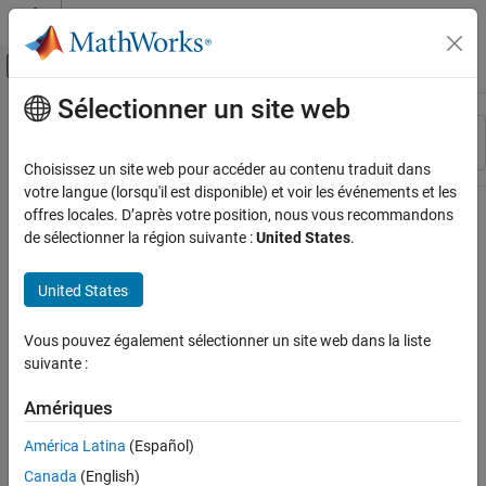
Passer au contenu
Centre d’aide MATLAB
Activer/désactiver l'affichage du menu d
Sélectionner un site web
Contenu principal
Ressource
Trier par
Source
Choisissez un site web pour accéder au contenu traduit dans
votre langue (lorsqu'il est disponible) et voir les événements et les
Statut
offres locales. D’après votre position, nous vous recommandons
de sélectionner la région suivante :
United States
.
United States
Vous pouvez également sélectionner un site web dans la liste
suivante :
Amériques
América Latina
(Español)
Canada
(English)