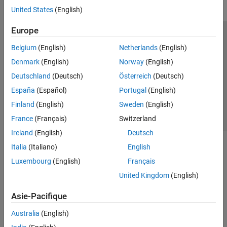
United States
(English)
Europe
Trust Center
Marques déposées
Politique de confidentialité
Belgium
(English)
Netherlands
(English)
Lutte anti-piratage
Statut des applications
Contacts locaux
Denmark
(English)
Norway
(English)
© 1994-2026 The MathWorks, Inc.
Deutschland
(Deutsch)
Österreich
(Deutsch)
España
(Español)
Portugal
(English)
Sélectionner 
France
Finland
(English)
Sweden
(English)
France
(Français)
Switzerland
Ireland
(English)
Deutsch
Italia
(Italiano)
English
Luxembourg
(English)
Français
United Kingdom
(English)
Asie-Pacifique
Australia
(English)