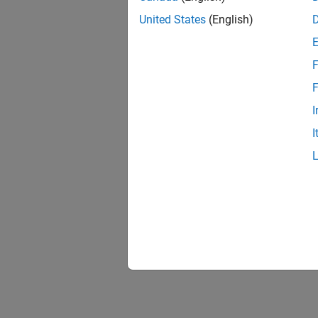
United States
(English)
F
F
I
I