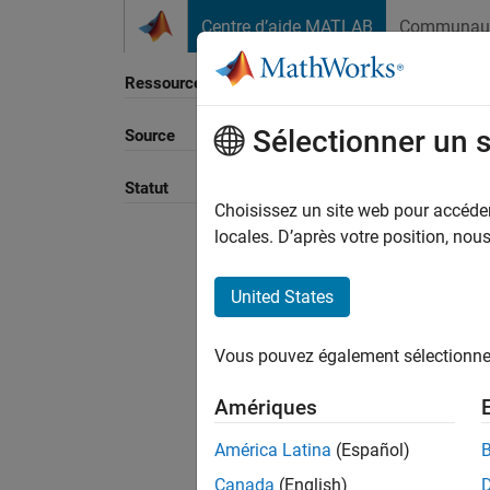
Passer au contenu
Centre d’aide MATLAB
Communau
Ressource
Sélectionner un 
Source
Trier p
Statut
Choisissez un site web pour accéder 
locales. D’après votre position, no
United States
Vous pouvez également sélectionner 
Amériques
América Latina
(Español)
Canada
(English)