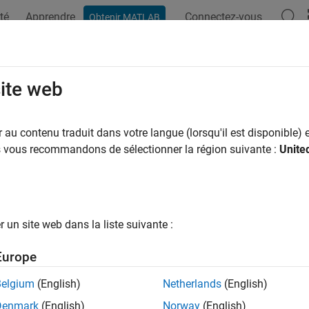
té
Apprendre
Connectez-vous
Obtenir MATLAB
site web
ar
au contenu traduit dans votre langue (lorsqu'il est disponible) e
us vous recommandons de sélectionner la région suivante :
Unite
un site web dans la liste suivante :
Europe
Belgium
(English)
Netherlands
(English)
Denmark
(English)
Norway
(English)