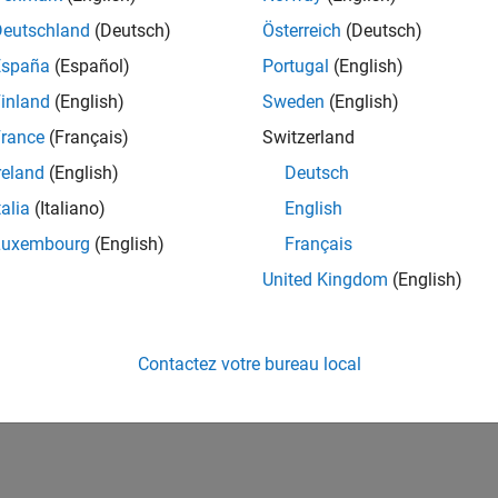
Deutschland
(Deutsch)
Österreich
(Deutsch)
España
(Español)
Portugal
(English)
inland
(English)
Sweden
(English)
rance
(Français)
Switzerland
reland
(English)
Deutsch
talia
(Italiano)
English
Luxembourg
(English)
Français
United Kingdom
(English)
Contactez votre bureau local