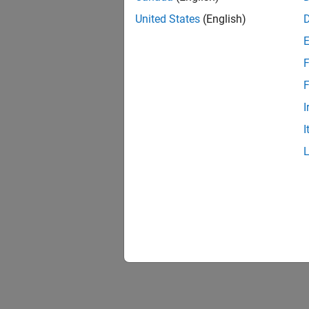
United States
(English)
F
F
I
I