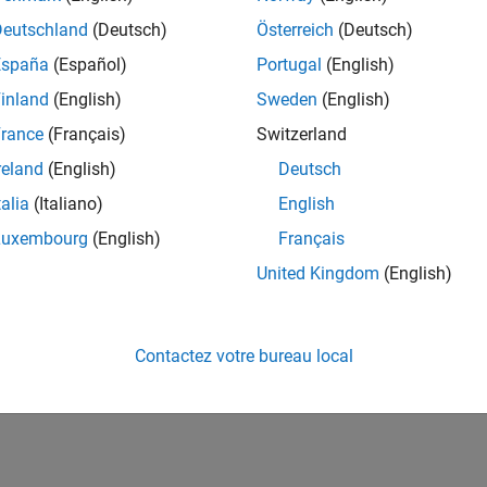
Deutschland
(Deutsch)
Österreich
(Deutsch)
España
(Español)
Portugal
(English)
inland
(English)
Sweden
(English)
rance
(Français)
Switzerland
reland
(English)
Deutsch
talia
(Italiano)
English
Luxembourg
(English)
Français
United Kingdom
(English)
Contactez votre bureau local