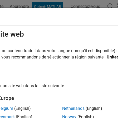
té
Apprendre
Connectez-vous
Obtenir MATLAB
site web
ar
au contenu traduit dans votre langue (lorsqu'il est disponible) e
us vous recommandons de sélectionner la région suivante :
Unite
un site web dans la liste suivante :
Europe
Belgium
(English)
Netherlands
(English)
Denmark
(English)
Norway
(English)