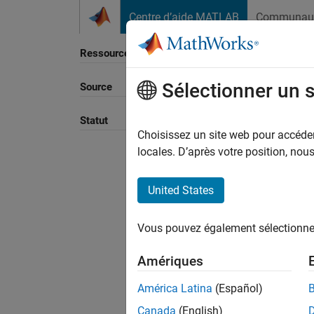
Passer au contenu
Centre d’aide MATLAB
Communau
Ressource
Sélectionner un 
Source
Trier p
Statut
Choisissez un site web pour accéder 
locales. D’après votre position, no
United States
Vous pouvez également sélectionner 
Amériques
América Latina
(Español)
Canada
(English)