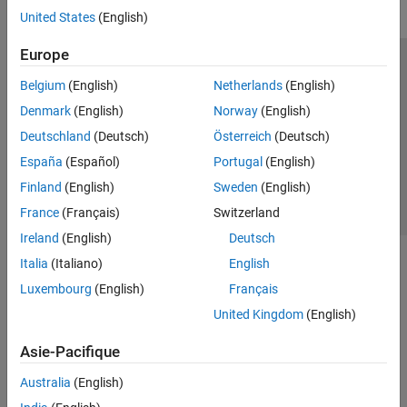
United States
(English)
Europe
Trust Center
Marques déposées
Politique de confidentialité
Belgium
(English)
Netherlands
(English)
Lutte anti-piratage
Statut des applications
Contacts locaux
Denmark
(English)
Norway
(English)
© 1994-2026 The MathWorks, Inc.
Deutschland
(Deutsch)
Österreich
(Deutsch)
España
(Español)
Portugal
(English)
Sélectionner 
France
Finland
(English)
Sweden
(English)
France
(Français)
Switzerland
Ireland
(English)
Deutsch
Italia
(Italiano)
English
Luxembourg
(English)
Français
United Kingdom
(English)
Asie-Pacifique
Australia
(English)