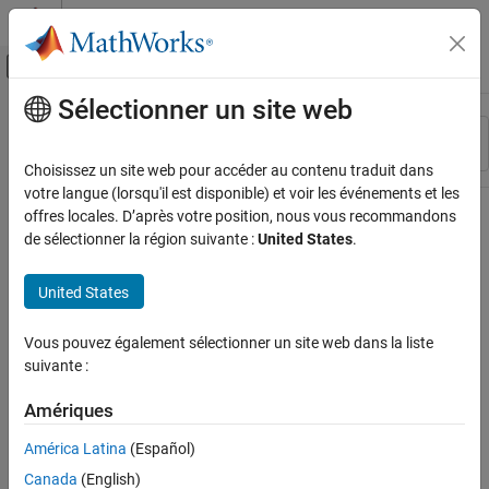
Passer au contenu
Centre d’aide MATLAB
Activer/désactiver l'affichage du menu d
Sélectionner un site web
Contenu principal
Ressource
Trier par
Source
Choisissez un site web pour accéder au contenu traduit dans
votre langue (lorsqu'il est disponible) et voir les événements et les
Statut
offres locales. D’après votre position, nous vous recommandons
de sélectionner la région suivante :
United States
.
United States
Vous pouvez également sélectionner un site web dans la liste
suivante :
Amériques
América Latina
(Español)
Canada
(English)