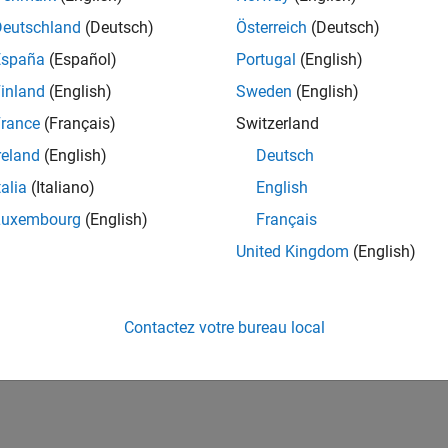
Deutschland
(Deutsch)
Österreich
(Deutsch)
España
(Español)
Portugal
(English)
inland
(English)
Sweden
(English)
rance
(Français)
Switzerland
reland
(English)
Deutsch
talia
(Italiano)
English
Luxembourg
(English)
Français
United Kingdom
(English)
Contactez votre bureau local