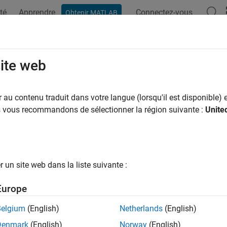
té
Apprendre
Connectez-vous
Obtenir MATLAB
site web
ar
au contenu traduit dans votre langue (lorsqu'il est disponible) e
us vous recommandons de sélectionner la région suivante :
Unite
un site web dans la liste suivante :
Europe
Belgium
(English)
Netherlands
(English)
Denmark
(English)
Norway
(English)