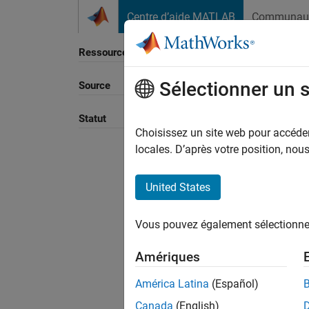
Passer au contenu
Centre d’aide MATLAB
Communau
Ressource
Sélectionner un 
Source
Trier p
Statut
Choisissez un site web pour accéder 
locales. D’après votre position, no
United States
Vous pouvez également sélectionner 
Amériques
América Latina
(Español)
Canada
(English)