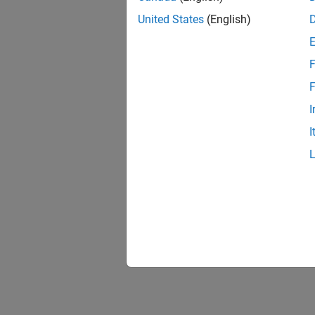
United States
(English)
F
F
I
I