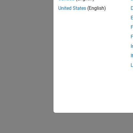
United States
(English)
F
F
I
I