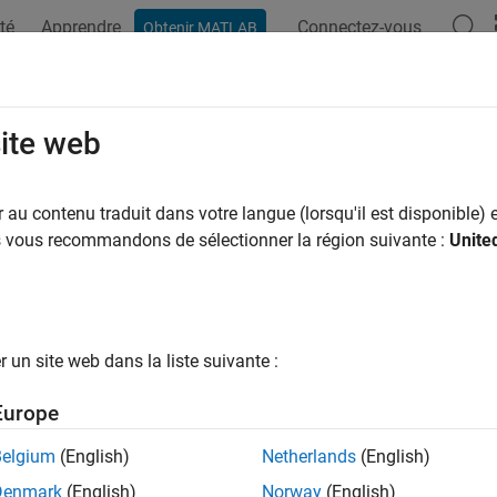
té
Apprendre
Connectez-vous
Obtenir MATLAB
site web
ar
au contenu traduit dans votre langue (lorsqu'il est disponible) e
us vous recommandons de sélectionner la région suivante :
Unite
un site web dans la liste suivante :
Europe
Belgium
(English)
Netherlands
(English)
Denmark
(English)
Norway
(English)