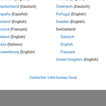
Deutschland
(Deutsch)
Österreich
(Deutsch)
España
(Español)
Portugal
(English)
inland
(English)
Sweden
(English)
rance
(Français)
Switzerland
reland
(English)
Deutsch
talia
(Italiano)
English
Luxembourg
(English)
Français
United Kingdom
(English)
Contactez votre bureau local