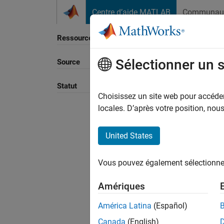
Passer au contenu
Centre d’aide MATLAB
Communau
Ressource
Sélectionner un 
Source
Trier p
Statut
Choisissez un site web pour accéder 
locales. D’après votre position, no
United States
Vous pouvez également sélectionner 
Amériques
América Latina
(Español)
Canada
(English)