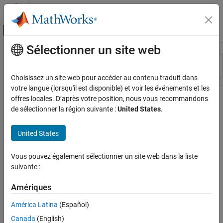
Passer au contenu
Centre d’aide MATLAB
Activer/désactiver l'affichage du menu d
Sélectionner un site web
Contenu principal
Ressource
Trier par
Source
Choisissez un site web pour accéder au contenu traduit dans
votre langue (lorsqu'il est disponible) et voir les événements et les
Statut
offres locales. D’après votre position, nous vous recommandons
de sélectionner la région suivante :
United States
.
United States
Vous pouvez également sélectionner un site web dans la liste
suivante :
Amériques
América Latina
(Español)
Canada
(English)