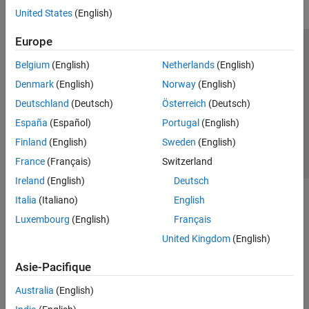
United States
(English)
Europe
Trust Center
Marques déposées
Politique de confidentialité
Belgium
(English)
Netherlands
(English)
Lutte anti-piratage
Statut des applications
Contacts locaux
Denmark
(English)
Norway
(English)
© 1994-2026 The MathWorks, Inc.
Deutschland
(Deutsch)
Österreich
(Deutsch)
España
(Español)
Portugal
(English)
Sélectionner 
France
Finland
(English)
Sweden
(English)
France
(Français)
Switzerland
Ireland
(English)
Deutsch
Italia
(Italiano)
English
Luxembourg
(English)
Français
United Kingdom
(English)
Asie-Pacifique
Australia
(English)