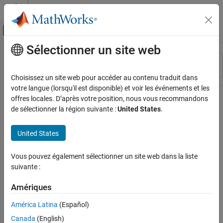
Passer au contenu
Centre d’aide MATLAB
Activer/désactiver l'affichage du menu d
Sélectionner un site web
Contenu principal
Ressource
Trier par
Source
Choisissez un site web pour accéder au contenu traduit dans
votre langue (lorsqu'il est disponible) et voir les événements et les
Statut
offres locales. D’après votre position, nous vous recommandons
de sélectionner la région suivante :
United States
.
United States
Vous pouvez également sélectionner un site web dans la liste
suivante :
Amériques
América Latina
(Español)
Canada
(English)