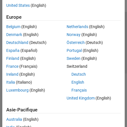
United States
(English)
Europe
Trust Center
Marques déposées
Politique de confidentialité
Belgium
(English)
Netherlands
(English)
Lutte anti-piratage
Statut des applications
Contacts locaux
Denmark
(English)
Norway
(English)
© 1994-2026 The MathWorks, Inc.
Deutschland
(Deutsch)
Österreich
(Deutsch)
España
(Español)
Portugal
(English)
Sélectionner 
France
Finland
(English)
Sweden
(English)
France
(Français)
Switzerland
Ireland
(English)
Deutsch
Italia
(Italiano)
English
Luxembourg
(English)
Français
United Kingdom
(English)
Asie-Pacifique
Australia
(English)