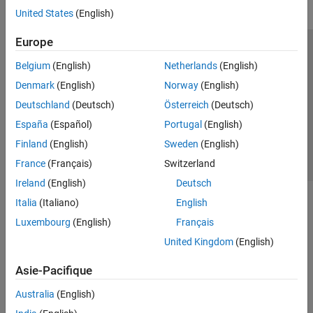
United States
(English)
Europe
Trust Center
Marques déposées
Politique de confidentialité
Belgium
(English)
Netherlands
(English)
Lutte anti-piratage
Statut des applications
Contacts locaux
Denmark
(English)
Norway
(English)
© 1994-2026 The MathWorks, Inc.
Deutschland
(Deutsch)
Österreich
(Deutsch)
España
(Español)
Portugal
(English)
Sélectionner 
France
Finland
(English)
Sweden
(English)
France
(Français)
Switzerland
Ireland
(English)
Deutsch
Italia
(Italiano)
English
Luxembourg
(English)
Français
United Kingdom
(English)
Asie-Pacifique
Australia
(English)