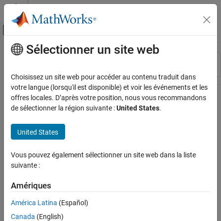
Passer au contenu
Centre d’aide MATLAB
Activer/désactiver l'affichage du menu d
Sélectionner un site web
Contenu principal
Ressource
Trier par
Source
Choisissez un site web pour accéder au contenu traduit dans
votre langue (lorsqu'il est disponible) et voir les événements et les
Statut
offres locales. D’après votre position, nous vous recommandons
de sélectionner la région suivante :
United States
.
United States
Vous pouvez également sélectionner un site web dans la liste
suivante :
Amériques
América Latina
(Español)
Canada
(English)