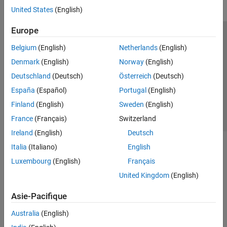
United States
(English)
Europe
Trust Center
Marques déposées
Politique de confidentialité
Belgium
(English)
Netherlands
(English)
Lutte anti-piratage
Statut des applications
Contacts locaux
Denmark
(English)
Norway
(English)
© 1994-2026 The MathWorks, Inc.
Deutschland
(Deutsch)
Österreich
(Deutsch)
España
(Español)
Portugal
(English)
Sélectionner 
France
Finland
(English)
Sweden
(English)
France
(Français)
Switzerland
Ireland
(English)
Deutsch
Italia
(Italiano)
English
Luxembourg
(English)
Français
United Kingdom
(English)
Asie-Pacifique
Australia
(English)