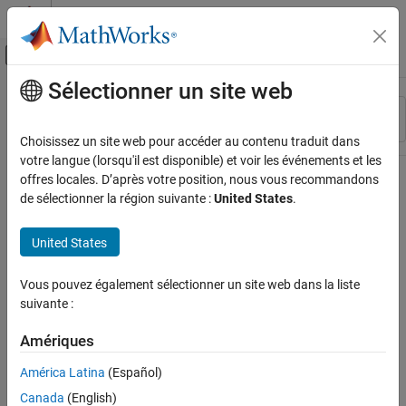
Passer au contenu
Centre d’aide MATLAB
Activer/désactiver l'affichage du menu d
Sélectionner un site web
Contenu principal
Ressource
Trier par
Source
Choisissez un site web pour accéder au contenu traduit dans
votre langue (lorsqu'il est disponible) et voir les événements et les
Statut
offres locales. D’après votre position, nous vous recommandons
de sélectionner la région suivante :
United States
.
United States
Vous pouvez également sélectionner un site web dans la liste
suivante :
Amériques
América Latina
(Español)
Canada
(English)