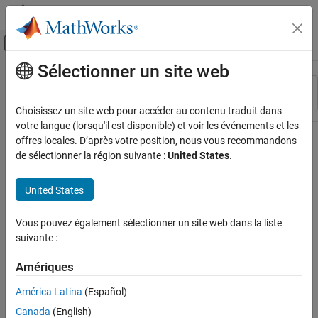
Passer au contenu
Centre d’aide MATLAB
Activer/désactiver l'affichage du menu d
Sélectionner un site web
Contenu principal
Ressource
Trier par
Source
Choisissez un site web pour accéder au contenu traduit dans
votre langue (lorsqu'il est disponible) et voir les événements et les
Statut
offres locales. D’après votre position, nous vous recommandons
de sélectionner la région suivante :
United States
.
United States
Vous pouvez également sélectionner un site web dans la liste
suivante :
Amériques
América Latina
(Español)
Canada
(English)