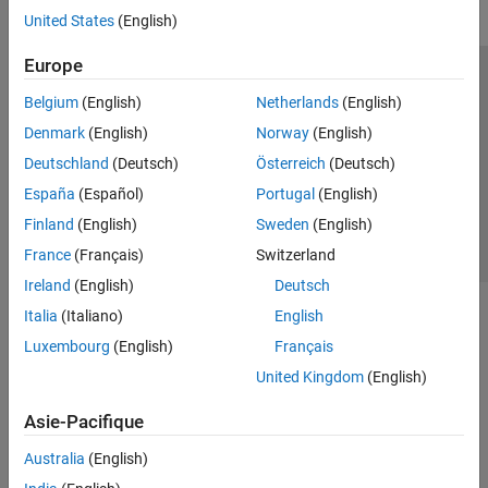
United States
(English)
Europe
Trust Center
Marques déposées
Politique de confidentialité
Belgium
(English)
Netherlands
(English)
Lutte anti-piratage
Statut des applications
Contacts locaux
Denmark
(English)
Norway
(English)
© 1994-2026 The MathWorks, Inc.
Deutschland
(Deutsch)
Österreich
(Deutsch)
España
(Español)
Portugal
(English)
Sélectionner 
France
Finland
(English)
Sweden
(English)
France
(Français)
Switzerland
Ireland
(English)
Deutsch
Italia
(Italiano)
English
Luxembourg
(English)
Français
United Kingdom
(English)
Asie-Pacifique
Australia
(English)