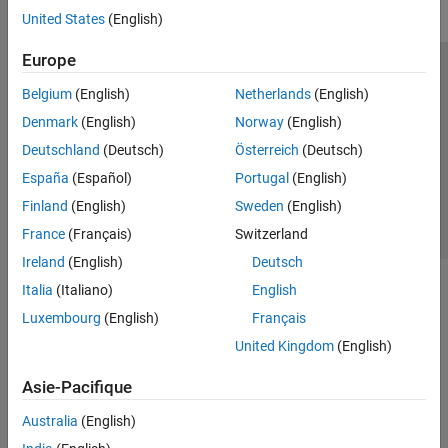
United States
(English)
Europe
Trust Center
Marques déposées
Politique de confidentialité
Belgium
(English)
Netherlands
(English)
Lutte anti-piratage
Statut des applications
Contacts locaux
Denmark
(English)
Norway
(English)
© 1994-2026 The MathWorks, Inc.
Deutschland
(Deutsch)
Österreich
(Deutsch)
España
(Español)
Portugal
(English)
Sélectionner 
France
Finland
(English)
Sweden
(English)
France
(Français)
Switzerland
Ireland
(English)
Deutsch
Italia
(Italiano)
English
Luxembourg
(English)
Français
United Kingdom
(English)
Asie-Pacifique
Australia
(English)