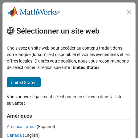
Passer au contenu
Centre d’aide MATLAB
Activer/désactiver l'affichage du menu d
Sélectionner un site web
Contenu principal
Ressource
Trier par
Source
Choisissez un site web pour accéder au contenu traduit dans
votre langue (lorsqu'il est disponible) et voir les événements et les
Statut
offres locales. D’après votre position, nous vous recommandons
de sélectionner la région suivante :
United States
.
United States
Vous pouvez également sélectionner un site web dans la liste
suivante :
Amériques
América Latina
(Español)
Canada
(English)