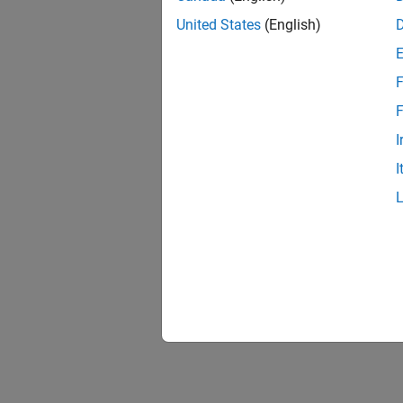
United States
(English)
F
F
I
I