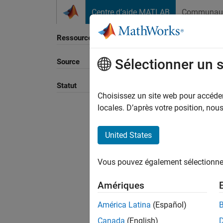
Passer au contenu
Centre d’aide MATLAB
Communau
Ressource
Sélectionner un 
Source
Trier p
Statut
Choisissez un site web pour accéder 
locales. D’après votre position, no
United States
Vous pouvez également sélectionner 
Amériques
América Latina
(Español)
Canada
(English)