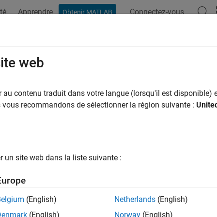
té
Apprendre
Connectez-vous
Obtenir MATLAB
site web
ar
au contenu traduit dans votre langue (lorsqu'il est disponible) e
us vous recommandons de sélectionner la région suivante :
Unite
un site web dans la liste suivante :
Europe
Belgium
(English)
Netherlands
(English)
Denmark
(English)
Norway
(English)