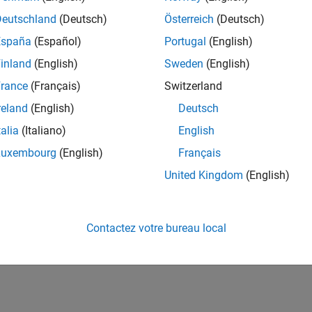
Deutschland
(Deutsch)
Österreich
(Deutsch)
España
(Español)
Portugal
(English)
inland
(English)
Sweden
(English)
rance
(Français)
Switzerland
reland
(English)
Deutsch
talia
(Italiano)
English
Luxembourg
(English)
Français
United Kingdom
(English)
Contactez votre bureau local