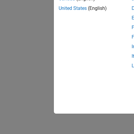
United States
(English)
F
F
I
I