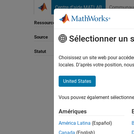
Passer au contenu
Centre d’aide MATLAB
Communau
Ressource
Sélectionner un 
Source
Trier p
Statut
Choisissez un site web pour accéder 
locales. D’après votre position, no
United States
Vous pouvez également sélectionner 
Amériques
América Latina
(Español)
Canada
(English)