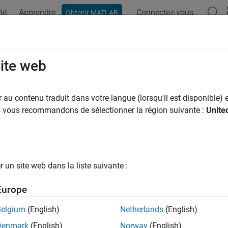
té
Apprendre
Connectez-vous
Obtenir MATLAB
site web
ar
au contenu traduit dans votre langue (lorsqu'il est disponible) e
us vous recommandons de sélectionner la région suivante :
Unite
un site web dans la liste suivante :
Europe
Belgium
(English)
Netherlands
(English)
Denmark
(English)
Norway
(English)