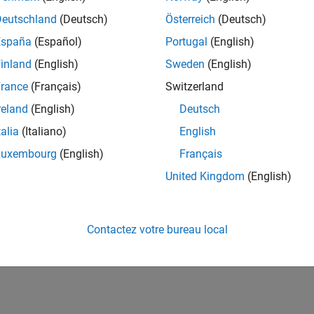
Deutschland
(Deutsch)
Österreich
(Deutsch)
España
(Español)
Portugal
(English)
inland
(English)
Sweden
(English)
rance
(Français)
Switzerland
reland
(English)
Deutsch
talia
(Italiano)
English
Luxembourg
(English)
Français
United Kingdom
(English)
Contactez votre bureau local