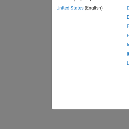
United States
(English)
F
F
I
I