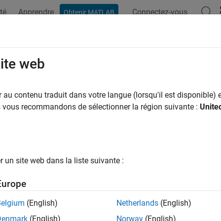
té
Apprendre
Connectez-vous
Obtenir MATLAB
site web
ar
au contenu traduit dans votre langue (lorsqu'il est disponible) e
us vous recommandons de sélectionner la région suivante :
Unite
un site web dans la liste suivante :
Europe
Belgium
(English)
Netherlands
(English)
Denmark
(English)
Norway
(English)