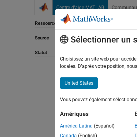
Passer au contenu
Centre d’aide MATLAB
Communau
Ressource
Sélectionner un 
Source
Trier p
Statut
Choisissez un site web pour accéder 
locales. D’après votre position, no
United States
Vous pouvez également sélectionner 
Amériques
América Latina
(Español)
Canada
(English)