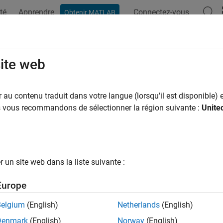
té
Apprendre
Connectez-vous
Obtenir MATLAB
site web
ar
au contenu traduit dans votre langue (lorsqu'il est disponible) e
us vous recommandons de sélectionner la région suivante :
Unite
un site web dans la liste suivante :
Europe
Belgium
(English)
Netherlands
(English)
Denmark
(English)
Norway
(English)