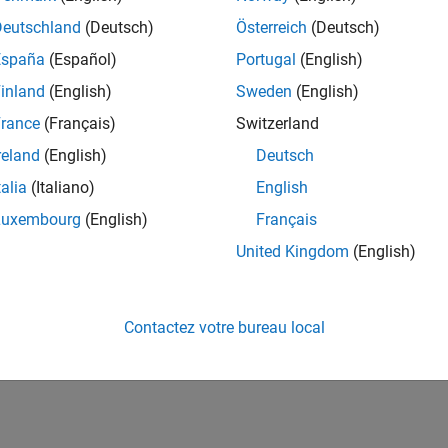
Deutschland
(Deutsch)
Österreich
(Deutsch)
España
(Español)
Portugal
(English)
inland
(English)
Sweden
(English)
rance
(Français)
Switzerland
reland
(English)
Deutsch
talia
(Italiano)
English
Luxembourg
(English)
Français
United Kingdom
(English)
Contactez votre bureau local