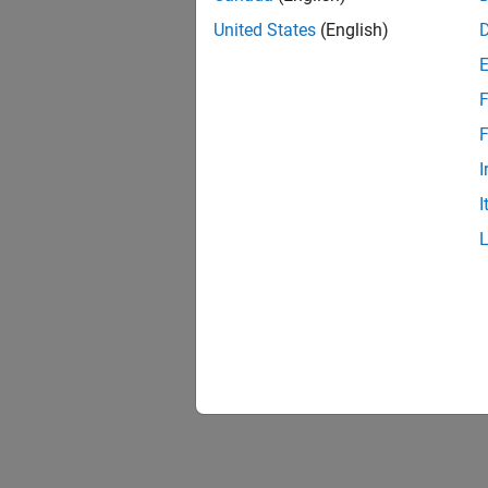
United States
(English)
F
F
I
I