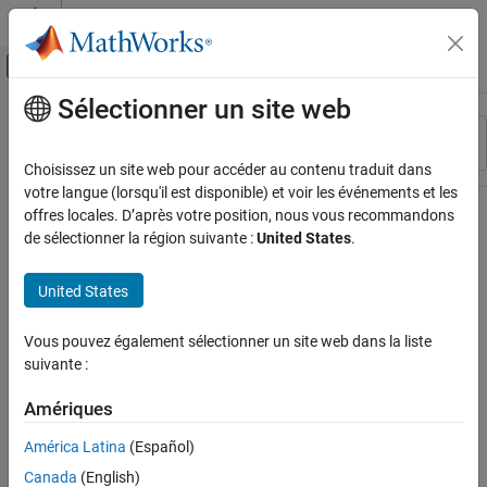
Passer au contenu
Centre d’aide MATLAB
Activer/désactiver l'affichage du menu d
Sélectionner un site web
Contenu principal
Ressource
Trier par
Source
Choisissez un site web pour accéder au contenu traduit dans
votre langue (lorsqu'il est disponible) et voir les événements et les
Statut
offres locales. D’après votre position, nous vous recommandons
de sélectionner la région suivante :
United States
.
United States
Vous pouvez également sélectionner un site web dans la liste
suivante :
Amériques
América Latina
(Español)
Canada
(English)