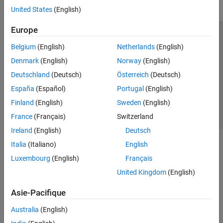
United States
(English)
Europe
Trust Center
Marques déposées
Politique de confidentialité
Belgium
(English)
Netherlands
(English)
Lutte anti-piratage
Statut des applications
Contacts locaux
Denmark
(English)
Norway
(English)
© 1994-2026 The MathWorks, Inc.
Deutschland
(Deutsch)
Österreich
(Deutsch)
España
(Español)
Portugal
(English)
Sélectionner 
France
Finland
(English)
Sweden
(English)
France
(Français)
Switzerland
Ireland
(English)
Deutsch
Italia
(Italiano)
English
Luxembourg
(English)
Français
United Kingdom
(English)
Asie-Pacifique
Australia
(English)