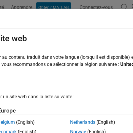
té
Apprendre
Connectez-vous
Obtenir MATLAB
site web
ar
au contenu traduit dans votre langue (lorsqu'il est disponible) e
us vous recommandons de sélectionner la région suivante :
Unite
un site web dans la liste suivante :
Europe
Belgium
(English)
Netherlands
(English)
Denmark
(English)
Norway
(English)