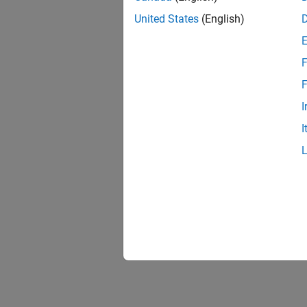
United States
(English)
F
F
I
I