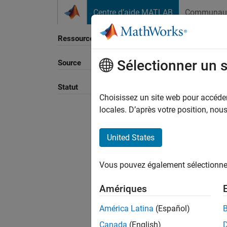
Passer au contenu
Centre d’aide MATLAB
Communau
Ressource
Sélectionner un 
Source
Trier p
Statut
Choisissez un site web pour accéder 
locales. D’après votre position, no
United States
Vous pouvez également sélectionner 
Amériques
América Latina
(Español)
Canada
(English)