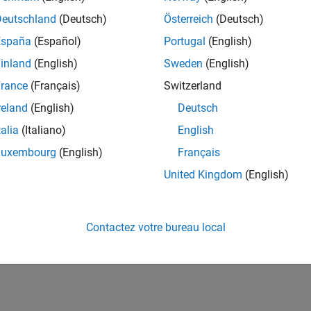
Deutschland
(Deutsch)
Österreich
(Deutsch)
España
(Español)
Portugal
(English)
inland
(English)
Sweden
(English)
rance
(Français)
Switzerland
reland
(English)
Deutsch
talia
(Italiano)
English
Luxembourg
(English)
Français
United Kingdom
(English)
Contactez votre bureau local