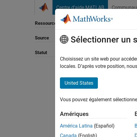
Passer au contenu
Centre d’aide MATLAB
Communau
Ressource
Sélectionner un 
Source
Trier p
Statut
Choisissez un site web pour accéder 
locales. D’après votre position, no
United States
Vous pouvez également sélectionner 
Amériques
América Latina
(Español)
Canada
(English)