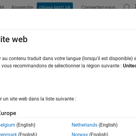
té
Apprendre
Connectez-vous
Obtenir MATLAB
site web
ar
au contenu traduit dans votre langue (lorsqu'il est disponible) e
us vous recommandons de sélectionner la région suivante :
Unite
un site web dans la liste suivante :
Europe
Belgium
(English)
Netherlands
(English)
Denmark
(English)
Norway
(English)