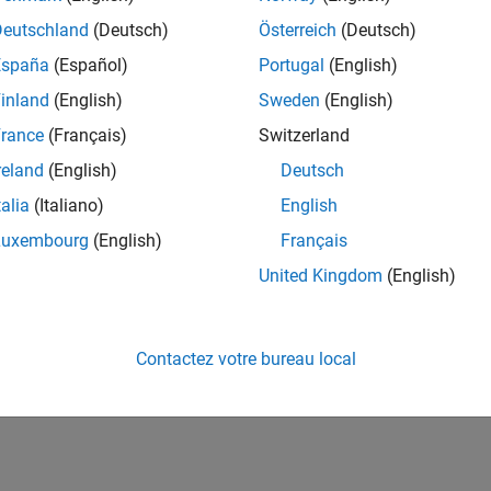
Deutschland
(Deutsch)
Österreich
(Deutsch)
España
(Español)
Portugal
(English)
inland
(English)
Sweden
(English)
rance
(Français)
Switzerland
reland
(English)
Deutsch
talia
(Italiano)
English
Luxembourg
(English)
Français
United Kingdom
(English)
Contactez votre bureau local