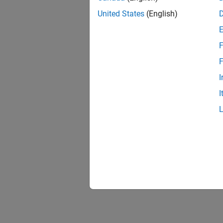
United States
(English)
F
F
I
I