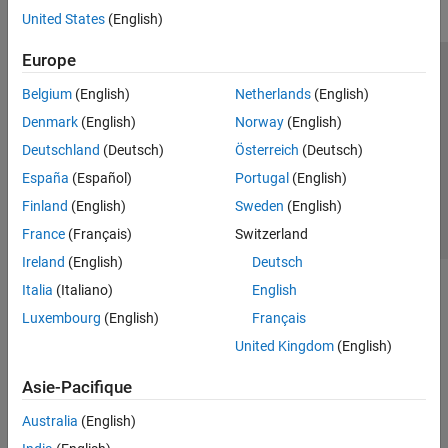
United States
(English)
Europe
Trust Center
Marques déposées
Politique de confidentialité
Belgium
(English)
Netherlands
(English)
Lutte anti-piratage
Statut des applications
Contacts locaux
Denmark
(English)
Norway
(English)
© 1994-2026 The MathWorks, Inc.
Deutschland
(Deutsch)
Österreich
(Deutsch)
España
(Español)
Portugal
(English)
Sélectionner 
France
Finland
(English)
Sweden
(English)
France
(Français)
Switzerland
Ireland
(English)
Deutsch
Italia
(Italiano)
English
Luxembourg
(English)
Français
United Kingdom
(English)
Asie-Pacifique
Australia
(English)