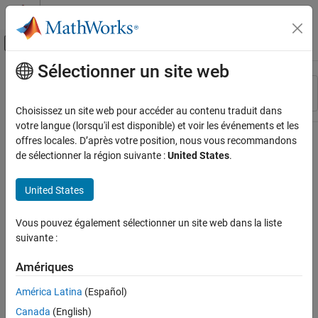
Passer au contenu
Centre d’aide MATLAB
Activer/désactiver l'affichage du menu d
Sélectionner un site web
Contenu principal
Ressource
Trier par
Source
Choisissez un site web pour accéder au contenu traduit dans
votre langue (lorsqu'il est disponible) et voir les événements et les
Statut
offres locales. D’après votre position, nous vous recommandons
de sélectionner la région suivante :
United States
.
United States
Vous pouvez également sélectionner un site web dans la liste
suivante :
Amériques
América Latina
(Español)
Canada
(English)