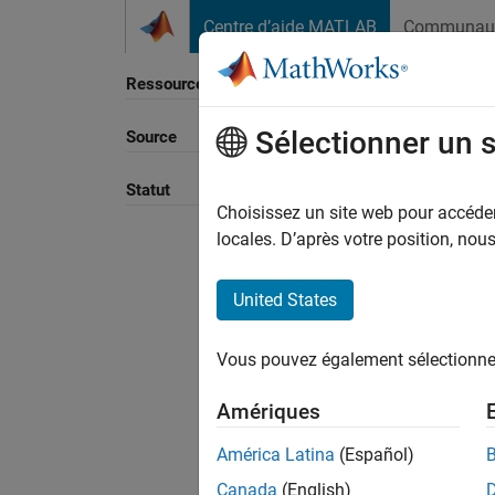
Passer au contenu
Centre d’aide MATLAB
Communau
Ressource
Sélectionner un 
Source
Trier p
Statut
Choisissez un site web pour accéder 
locales. D’après votre position, no
United States
Vous pouvez également sélectionner 
Amériques
América Latina
(Español)
Canada
(English)