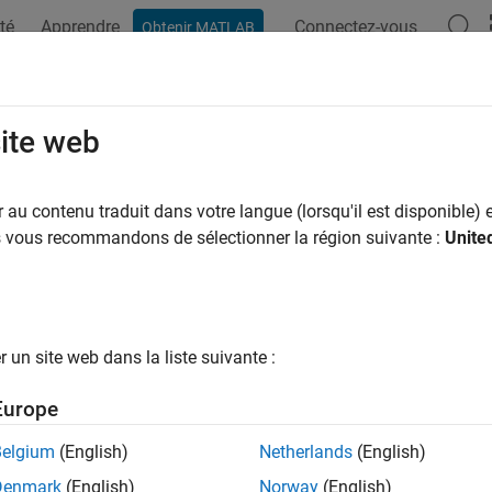
té
Apprendre
Connectez-vous
Obtenir MATLAB
site web
ar
au contenu traduit dans votre langue (lorsqu'il est disponible) e
us vous recommandons de sélectionner la région suivante :
Unite
un site web dans la liste suivante :
Europe
Belgium
(English)
Netherlands
(English)
Denmark
(English)
Norway
(English)