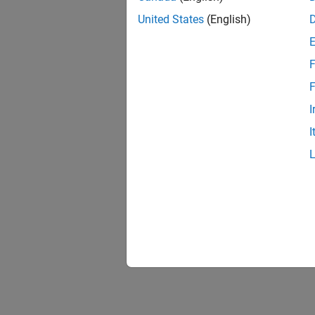
United States
(English)
F
F
I
I