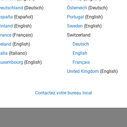
Deutschland
(Deutsch)
Österreich
(Deutsch)
España
(Español)
Portugal
(English)
inland
(English)
Sweden
(English)
rance
(Français)
Switzerland
reland
(English)
Deutsch
talia
(Italiano)
English
Luxembourg
(English)
Français
United Kingdom
(English)
Contactez votre bureau local