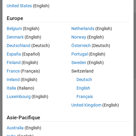
United States
(English)
Europe
Trust Center
Marques déposées
Politique de confidentialité
Belgium
(English)
Netherlands
(English)
Lutte anti-piratage
Statut des applications
Contacts locaux
Denmark
(English)
Norway
(English)
© 1994-2026 The MathWorks, Inc.
Deutschland
(Deutsch)
Österreich
(Deutsch)
España
(Español)
Portugal
(English)
Sélectionner 
France
Finland
(English)
Sweden
(English)
France
(Français)
Switzerland
Ireland
(English)
Deutsch
Italia
(Italiano)
English
Luxembourg
(English)
Français
United Kingdom
(English)
Asie-Pacifique
Australia
(English)