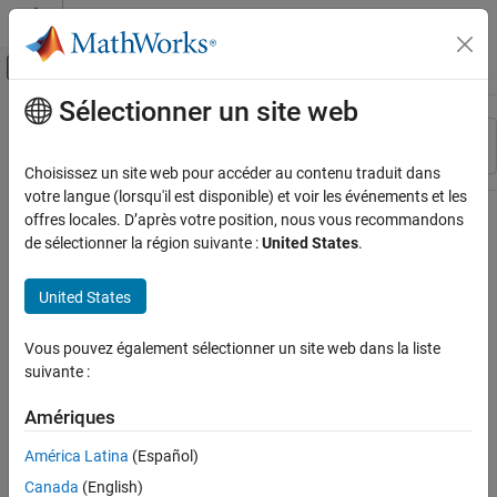
Passer au contenu
Centre d’aide MATLAB
Activer/désactiver l'affichage du menu d
Sélectionner un site web
Contenu principal
Ressource
Trier par
Source
Choisissez un site web pour accéder au contenu traduit dans
votre langue (lorsqu'il est disponible) et voir les événements et les
Statut
offres locales. D’après votre position, nous vous recommandons
de sélectionner la région suivante :
United States
.
United States
Vous pouvez également sélectionner un site web dans la liste
suivante :
Amériques
América Latina
(Español)
Canada
(English)