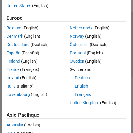
United States
(English)
Europe
Trust Center
Marques déposées
Politique de confidentialité
Belgium
(English)
Netherlands
(English)
Lutte anti-piratage
Statut des applications
Contacts locaux
Denmark
(English)
Norway
(English)
© 1994-2026 The MathWorks, Inc.
Deutschland
(Deutsch)
Österreich
(Deutsch)
España
(Español)
Portugal
(English)
Sélectionner 
France
Finland
(English)
Sweden
(English)
France
(Français)
Switzerland
Ireland
(English)
Deutsch
Italia
(Italiano)
English
Luxembourg
(English)
Français
United Kingdom
(English)
Asie-Pacifique
Australia
(English)