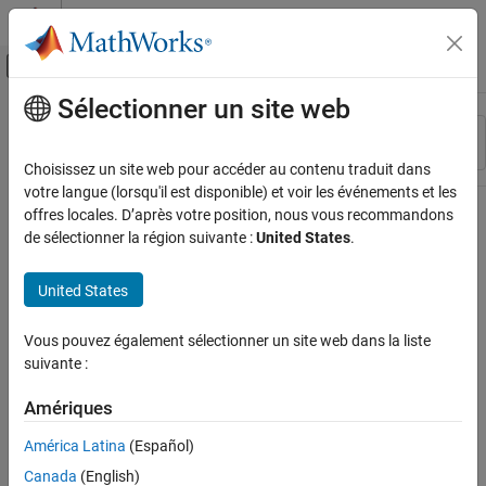
Passer au contenu
Centre d’aide MATLAB
Activer/désactiver l'affichage du menu d
Sélectionner un site web
Contenu principal
Ressource
Trier par
Source
Choisissez un site web pour accéder au contenu traduit dans
votre langue (lorsqu'il est disponible) et voir les événements et les
Statut
offres locales. D’après votre position, nous vous recommandons
de sélectionner la région suivante :
United States
.
United States
Vous pouvez également sélectionner un site web dans la liste
suivante :
Amériques
América Latina
(Español)
Canada
(English)