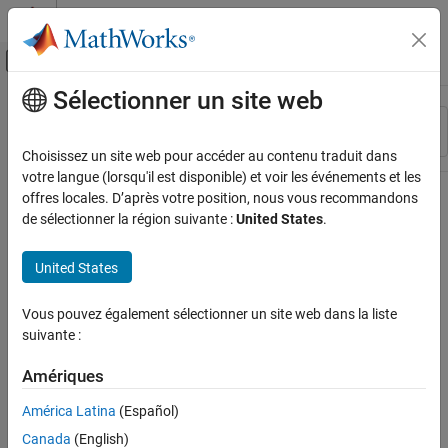
Passer au contenu
Centre d’aide MATLAB
Activer/désactiver l'affichage du menu d
Sélectionner un site web
Contenu principal
Ressource
Trier par
Source
Choisissez un site web pour accéder au contenu traduit dans
votre langue (lorsqu'il est disponible) et voir les événements et les
Statut
offres locales. D’après votre position, nous vous recommandons
de sélectionner la région suivante :
United States
.
United States
Vous pouvez également sélectionner un site web dans la liste
suivante :
Amériques
América Latina
(Español)
Canada
(English)