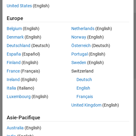
United States
(English)
Europe
Trust Center
Marques déposées
Politique de confidentialité
Belgium
(English)
Netherlands
(English)
Lutte anti-piratage
Statut des applications
Contacts locaux
Denmark
(English)
Norway
(English)
© 1994-2026 The MathWorks, Inc.
Deutschland
(Deutsch)
Österreich
(Deutsch)
España
(Español)
Portugal
(English)
Sélectionner 
France
Finland
(English)
Sweden
(English)
France
(Français)
Switzerland
Ireland
(English)
Deutsch
Italia
(Italiano)
English
Luxembourg
(English)
Français
United Kingdom
(English)
Asie-Pacifique
Australia
(English)