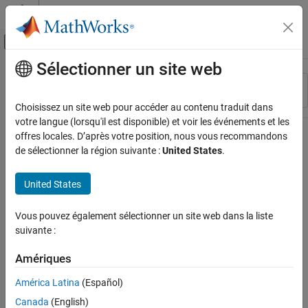
Passer au contenu
Centre d’aide MATLAB
Activer/désactiver l'affichage du menu d
Sélectionner un site web
Contenu principal
Ressource
Trier par
Source
Choisissez un site web pour accéder au contenu traduit dans
votre langue (lorsqu'il est disponible) et voir les événements et les
Statut
offres locales. D’après votre position, nous vous recommandons
de sélectionner la région suivante :
United States
.
United States
Vous pouvez également sélectionner un site web dans la liste
suivante :
Amériques
América Latina
(Español)
Canada
(English)