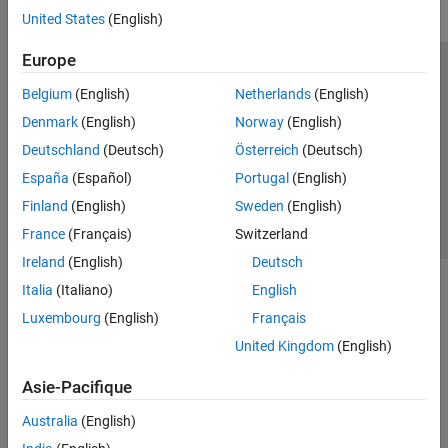
United States
(English)
Europe
Trust Center
Marques déposées
Politique de confidentialité
Belgium
(English)
Netherlands
(English)
Lutte anti-piratage
Statut des applications
Contacts locaux
Denmark
(English)
Norway
(English)
© 1994-2026 The MathWorks, Inc.
Deutschland
(Deutsch)
Österreich
(Deutsch)
España
(Español)
Portugal
(English)
Sélectionner 
France
Finland
(English)
Sweden
(English)
France
(Français)
Switzerland
Ireland
(English)
Deutsch
Italia
(Italiano)
English
Luxembourg
(English)
Français
United Kingdom
(English)
Asie-Pacifique
Australia
(English)