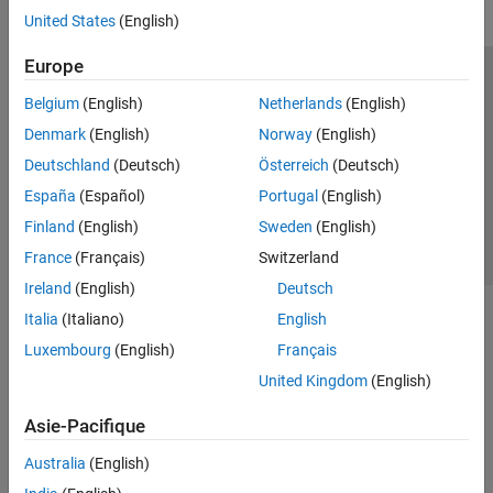
United States
(English)
Europe
Trust Center
Marques déposées
Politique de confidentialité
Belgium
(English)
Netherlands
(English)
Lutte anti-piratage
Statut des applications
Contacts locaux
Denmark
(English)
Norway
(English)
© 1994-2026 The MathWorks, Inc.
Deutschland
(Deutsch)
Österreich
(Deutsch)
España
(Español)
Portugal
(English)
Sélectionner 
France
Finland
(English)
Sweden
(English)
France
(Français)
Switzerland
Ireland
(English)
Deutsch
Italia
(Italiano)
English
Luxembourg
(English)
Français
United Kingdom
(English)
Asie-Pacifique
Australia
(English)