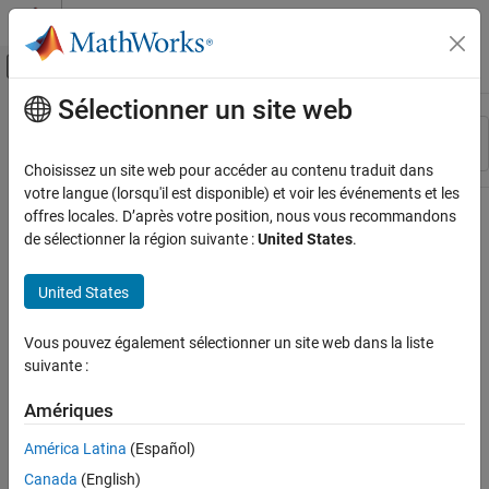
Passer au contenu
Centre d’aide MATLAB
Activer/désactiver l'affichage du menu d
Sélectionner un site web
Contenu principal
Ressource
Trier par
Source
Choisissez un site web pour accéder au contenu traduit dans
votre langue (lorsqu'il est disponible) et voir les événements et les
Statut
offres locales. D’après votre position, nous vous recommandons
de sélectionner la région suivante :
United States
.
United States
Vous pouvez également sélectionner un site web dans la liste
suivante :
Amériques
América Latina
(Español)
Canada
(English)