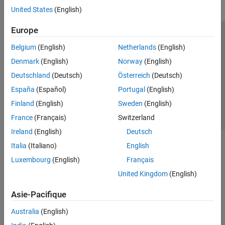
United States
(English)
Europe
Trust Center
Marques déposées
Politique de confidentialité
Belgium
(English)
Netherlands
(English)
Lutte anti-piratage
Statut des applications
Contacts locaux
Denmark
(English)
Norway
(English)
© 1994-2026 The MathWorks, Inc.
Deutschland
(Deutsch)
Österreich
(Deutsch)
España
(Español)
Portugal
(English)
Sélectionner 
France
Finland
(English)
Sweden
(English)
France
(Français)
Switzerland
Ireland
(English)
Deutsch
Italia
(Italiano)
English
Luxembourg
(English)
Français
United Kingdom
(English)
Asie-Pacifique
Australia
(English)