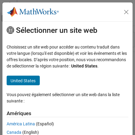
Passer au contenu
Centre d’aide MATLAB
Activer/désactiver l'affichage du menu d
Sélectionner un site web
Contenu principal
Ressource
Trier par
Source
Choisissez un site web pour accéder au contenu traduit dans
votre langue (lorsqu'il est disponible) et voir les événements et les
Statut
offres locales. D’après votre position, nous vous recommandons
de sélectionner la région suivante :
United States
.
United States
Vous pouvez également sélectionner un site web dans la liste
suivante :
Amériques
América Latina
(Español)
Canada
(English)