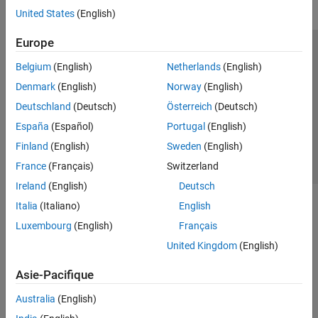
United States
(English)
Europe
Trust Center
Marques déposées
Politique de confidentialité
Belgium
(English)
Netherlands
(English)
Lutte anti-piratage
Statut des applications
Contacts locaux
Denmark
(English)
Norway
(English)
© 1994-2026 The MathWorks, Inc.
Deutschland
(Deutsch)
Österreich
(Deutsch)
España
(Español)
Portugal
(English)
Sélectionner 
France
Finland
(English)
Sweden
(English)
France
(Français)
Switzerland
Ireland
(English)
Deutsch
Italia
(Italiano)
English
Luxembourg
(English)
Français
United Kingdom
(English)
Asie-Pacifique
Australia
(English)