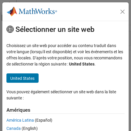
Passer au contenu
Centre d’aide MATLAB
Activer/désactiver l'affichage du menu d
Sélectionner un site web
Contenu principal
Ressource
Trier par
Source
Choisissez un site web pour accéder au contenu traduit dans
votre langue (lorsqu'il est disponible) et voir les événements et les
Statut
offres locales. D’après votre position, nous vous recommandons
de sélectionner la région suivante :
United States
.
United States
Vous pouvez également sélectionner un site web dans la liste
suivante :
Amériques
América Latina
(Español)
Canada
(English)