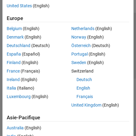
United States
(English)
Europe
Trust Center
Marques déposées
Politique de confidentialité
Belgium
(English)
Netherlands
(English)
Lutte anti-piratage
Statut des applications
Contacts locaux
Denmark
(English)
Norway
(English)
© 1994-2026 The MathWorks, Inc.
Deutschland
(Deutsch)
Österreich
(Deutsch)
España
(Español)
Portugal
(English)
Sélectionner 
France
Finland
(English)
Sweden
(English)
France
(Français)
Switzerland
Ireland
(English)
Deutsch
Italia
(Italiano)
English
Luxembourg
(English)
Français
United Kingdom
(English)
Asie-Pacifique
Australia
(English)