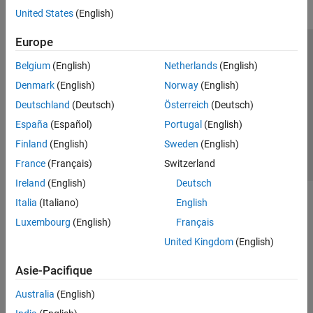
United States
(English)
Europe
Trust Center
Marques déposées
Politique de confidentialité
Belgium
(English)
Netherlands
(English)
Lutte anti-piratage
Statut des applications
Contacts locaux
Denmark
(English)
Norway
(English)
© 1994-2026 The MathWorks, Inc.
Deutschland
(Deutsch)
Österreich
(Deutsch)
España
(Español)
Portugal
(English)
Sélectionner 
France
Finland
(English)
Sweden
(English)
France
(Français)
Switzerland
Ireland
(English)
Deutsch
Italia
(Italiano)
English
Luxembourg
(English)
Français
United Kingdom
(English)
Asie-Pacifique
Australia
(English)