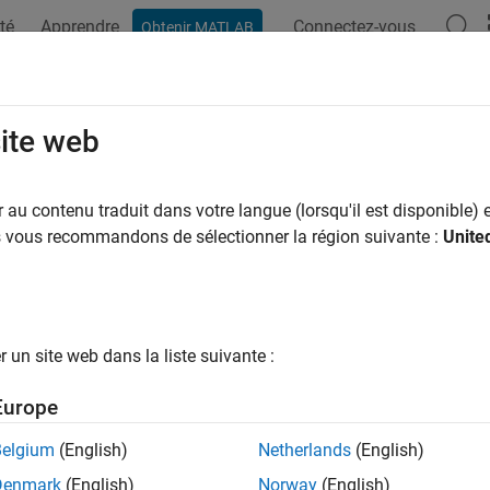
té
Apprendre
Connectez-vous
Obtenir MATLAB
site web
ar
au contenu traduit dans votre langue (lorsqu'il est disponible) e
us vous recommandons de sélectionner la région suivante :
Unite
un site web dans la liste suivante :
Europe
Belgium
(English)
Netherlands
(English)
Denmark
(English)
Norway
(English)