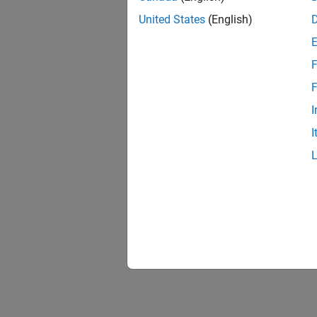
United States
(English)
F
F
I
I