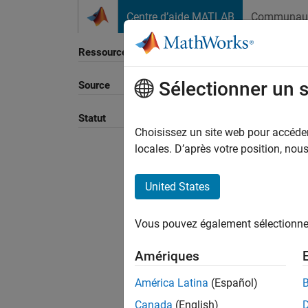
Passer au contenu
Centre d’aide MATLAB
Communau
Ressource
Sélectionner un 
Source
Trier p
Statut
Choisissez un site web pour accéder 
locales. D’après votre position, no
United States
Vous pouvez également sélectionner 
Amériques
América Latina
(Español)
Canada
(English)