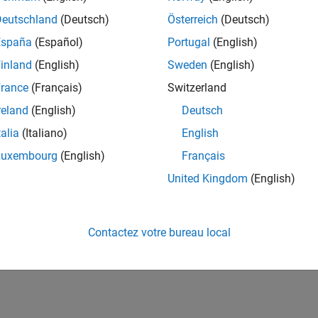
Deutschland
(Deutsch)
Österreich
(Deutsch)
España
(Español)
Portugal
(English)
inland
(English)
Sweden
(English)
rance
(Français)
Switzerland
reland
(English)
Deutsch
talia
(Italiano)
English
Luxembourg
(English)
Français
United Kingdom
(English)
Contactez votre bureau local