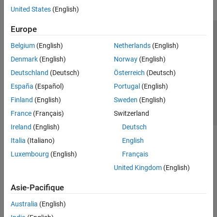
United States
(English)
Europe
Trust Center
Marques déposées
Politique de confidentialité
Belgium
(English)
Netherlands
(English)
Lutte anti-piratage
Statut des applications
Contacts locaux
Denmark
(English)
Norway
(English)
© 1994-2026 The MathWorks, Inc.
Deutschland
(Deutsch)
Österreich
(Deutsch)
España
(Español)
Portugal
(English)
Sélectionner 
France
Finland
(English)
Sweden
(English)
France
(Français)
Switzerland
Ireland
(English)
Deutsch
Italia
(Italiano)
English
Luxembourg
(English)
Français
United Kingdom
(English)
Asie-Pacifique
Australia
(English)