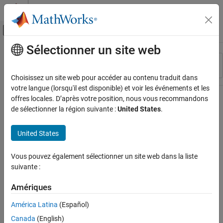
Passer au contenu
Centre d’aide MATLAB
Activer/désactiver l'affichage du menu d
Sélectionner un site web
Contenu principal
Ressource
Trier par
Source
Choisissez un site web pour accéder au contenu traduit dans
votre langue (lorsqu'il est disponible) et voir les événements et les
Statut
offres locales. D’après votre position, nous vous recommandons
de sélectionner la région suivante :
United States
.
United States
Vous pouvez également sélectionner un site web dans la liste
suivante :
Amériques
América Latina
(Español)
Canada
(English)