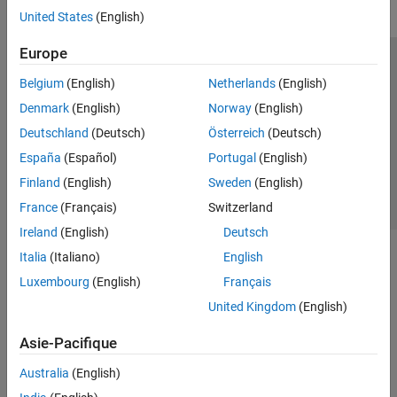
United States
(English)
Europe
Trust Center
Marques déposées
Politique de confidentialité
Belgium
(English)
Netherlands
(English)
Lutte anti-piratage
Statut des applications
Contacts locaux
Denmark
(English)
Norway
(English)
© 1994-2026 The MathWorks, Inc.
Deutschland
(Deutsch)
Österreich
(Deutsch)
España
(Español)
Portugal
(English)
Sélectionner 
France
Finland
(English)
Sweden
(English)
France
(Français)
Switzerland
Ireland
(English)
Deutsch
Italia
(Italiano)
English
Luxembourg
(English)
Français
United Kingdom
(English)
Asie-Pacifique
Australia
(English)