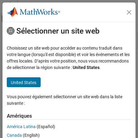
Passer au contenu
Centre d’aide MATLAB
Activer/désactiver l'affichage du menu d
Sélectionner un site web
Contenu principal
Ressource
Trier par
Source
Choisissez un site web pour accéder au contenu traduit dans
votre langue (lorsqu'il est disponible) et voir les événements et les
Statut
offres locales. D’après votre position, nous vous recommandons
de sélectionner la région suivante :
United States
.
United States
Vous pouvez également sélectionner un site web dans la liste
suivante :
Amériques
América Latina
(Español)
Canada
(English)