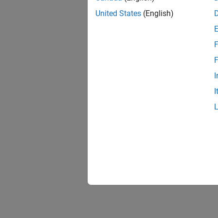
United States
(English)
F
F
I
I