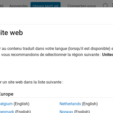
té
Apprendre
Connectez-vous
Obtenir MATLAB
site web
ar
au contenu traduit dans votre langue (lorsqu'il est disponible) e
us vous recommandons de sélectionner la région suivante :
Unite
un site web dans la liste suivante :
Europe
Belgium
(English)
Netherlands
(English)
Denmark
(English)
Norway
(English)