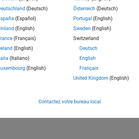
Deutschland
(Deutsch)
Österreich
(Deutsch)
España
(Español)
Portugal
(English)
inland
(English)
Sweden
(English)
rance
(Français)
Switzerland
reland
(English)
Deutsch
talia
(Italiano)
English
Luxembourg
(English)
Français
United Kingdom
(English)
Contactez votre bureau local