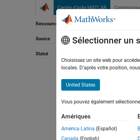
Passer au contenu
Centre d’aide MATLAB
Communau
Ressource
Sélectionner un 
Source
Trier p
Statut
Choisissez un site web pour accéder 
locales. D’après votre position, no
United States
Vous pouvez également sélectionner 
Amériques
América Latina
(Español)
Canada
(English)