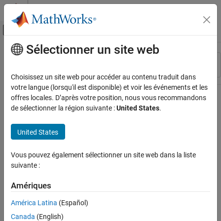
Passer au contenu
Centre d’aide MATLAB
Activer/désactiver l'affichage du menu d
Sélectionner un site web
Contenu principal
Ressource
Trier par
Source
Choisissez un site web pour accéder au contenu traduit dans
votre langue (lorsqu'il est disponible) et voir les événements et les
Statut
offres locales. D’après votre position, nous vous recommandons
de sélectionner la région suivante :
United States
.
United States
Vous pouvez également sélectionner un site web dans la liste
suivante :
Amériques
América Latina
(Español)
Canada
(English)