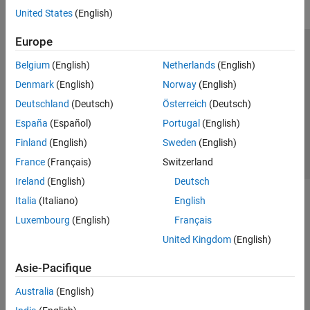
United States
(English)
Europe
Trust Center
Marques déposées
Politique de confidentialité
Belgium
(English)
Netherlands
(English)
Lutte anti-piratage
Statut des applications
Contacts locaux
Denmark
(English)
Norway
(English)
© 1994-2026 The MathWorks, Inc.
Deutschland
(Deutsch)
Österreich
(Deutsch)
España
(Español)
Portugal
(English)
Sélectionner 
France
Finland
(English)
Sweden
(English)
France
(Français)
Switzerland
Ireland
(English)
Deutsch
Italia
(Italiano)
English
Luxembourg
(English)
Français
United Kingdom
(English)
Asie-Pacifique
Australia
(English)