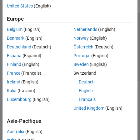
United States
(English)
Europe
Trust Center
Marques déposées
Politique de confidentialité
Belgium
(English)
Netherlands
(English)
Lutte anti-piratage
Statut des applications
Contacts locaux
Denmark
(English)
Norway
(English)
© 1994-2026 The MathWorks, Inc.
Deutschland
(Deutsch)
Österreich
(Deutsch)
España
(Español)
Portugal
(English)
Sélectionner 
France
Finland
(English)
Sweden
(English)
France
(Français)
Switzerland
Ireland
(English)
Deutsch
Italia
(Italiano)
English
Luxembourg
(English)
Français
United Kingdom
(English)
Asie-Pacifique
Australia
(English)