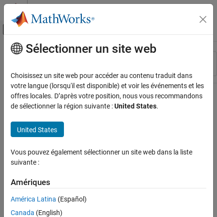
Passer au contenu
Centre d’aide MATLAB
Activer/désactiver l'affichage du menu d
Sélectionner un site web
Contenu principal
Ressource
Trier par
Source
Choisissez un site web pour accéder au contenu traduit dans
votre langue (lorsqu'il est disponible) et voir les événements et les
Statut
offres locales. D’après votre position, nous vous recommandons
de sélectionner la région suivante :
United States
.
United States
Vous pouvez également sélectionner un site web dans la liste
suivante :
Amériques
América Latina
(Español)
Canada
(English)