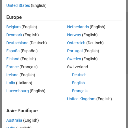
United States
(English)
Europe
Trust Center
Marques déposées
Politique de confidentialité
Belgium
(English)
Netherlands
(English)
Lutte anti-piratage
Statut des applications
Contacts locaux
Denmark
(English)
Norway
(English)
© 1994-2026 The MathWorks, Inc.
Deutschland
(Deutsch)
Österreich
(Deutsch)
España
(Español)
Portugal
(English)
Sélectionner 
France
Finland
(English)
Sweden
(English)
France
(Français)
Switzerland
Ireland
(English)
Deutsch
Italia
(Italiano)
English
Luxembourg
(English)
Français
United Kingdom
(English)
Asie-Pacifique
Australia
(English)