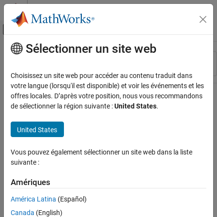
Passer au contenu
Centre d’aide MATLAB
Activer/désactiver l'affichage du menu d
Sélectionner un site web
Contenu principal
Ressource
Trier par
Source
Choisissez un site web pour accéder au contenu traduit dans
votre langue (lorsqu'il est disponible) et voir les événements et les
Statut
offres locales. D’après votre position, nous vous recommandons
de sélectionner la région suivante :
United States
.
United States
Vous pouvez également sélectionner un site web dans la liste
suivante :
Amériques
América Latina
(Español)
Canada
(English)